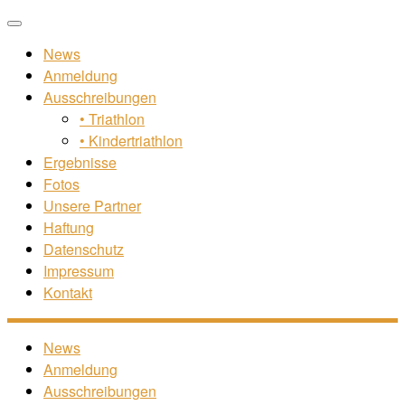
Zum
Menü
Inhalt
News
springen
Anmeldung
Ausschreibungen
• Triathlon
• Kindertriathlon
Ergebnisse
Fotos
Unsere Partner
Haftung
Datenschutz
Impressum
Kontakt
News
Anmeldung
Ausschreibungen