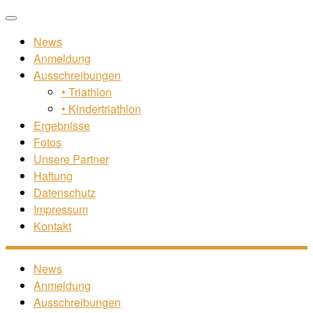
Zum
Menü
Inhalt
News
springen
Anmeldung
Ausschreibungen
• Triathlon
• Kindertriathlon
Ergebnisse
Fotos
Unsere Partner
Haftung
Datenschutz
Impressum
Kontakt
News
Anmeldung
Ausschreibungen