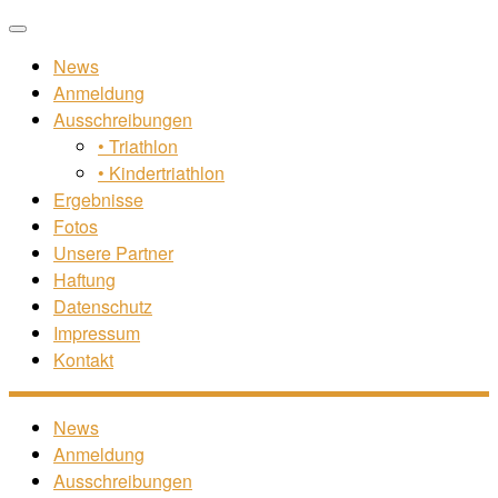
Zum
Menü
Inhalt
News
springen
Anmeldung
Ausschreibungen
• Triathlon
• Kindertriathlon
Ergebnisse
Fotos
Unsere Partner
Haftung
Datenschutz
Impressum
Kontakt
News
Anmeldung
Ausschreibungen