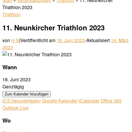
Start
»
Veranstaltungen
»
Triathlon
»
11. Neunkircher
Triathlon 2023
Triathlon
11. Neunkircher Triathlon 2023
von
H S
|
Veröffentlicht am
18. Juni 2023
-
Aktualisiert
14. März
2023
Wann
18. Juni 2023
Ganztägig
Zum Kalender hinzufügen
ICS herunterladen
Google Kalender
iCalendar
Office 365
Outlook Live
Wo